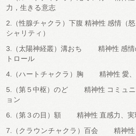
力，生きる意志
2.（性腺チャクラ）下腹 精神性 感情（
シャリティ）
3.（太陽神経叢）溝おち 精神性 感
トロール
4.（ハートチャクラ）胸 精神性 愛
5.（第５中枢）のど 精神性 コミュ
ョン
6.（第３の目）額 精神性 直感力、実
7.（クラウンチャクラ）百会 精神性